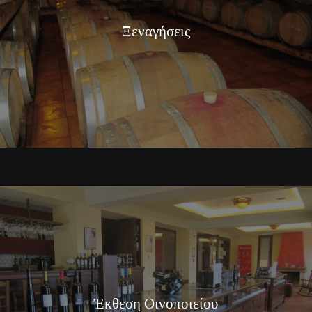
Ξεναγήσεις
Έκθεση Οινοποιείου