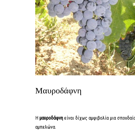
Μαυροδάφνη
Η
μαυροδάφνη
είναι δίχως αμφιβολία μια σπουδαία
αμπελώνα.