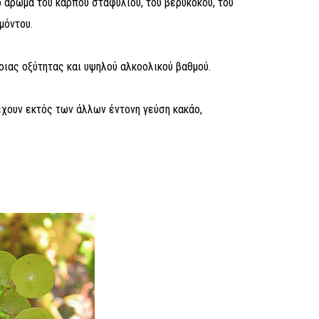
ο άρωμα του καρπού σταφύλιου, του βερύκοκου, του
μόντου.
ριας οξύτητας και υψηλού αλκοολικού βαθμού.
έχουν εκτός των άλλων έντονη γεύση κακάο,