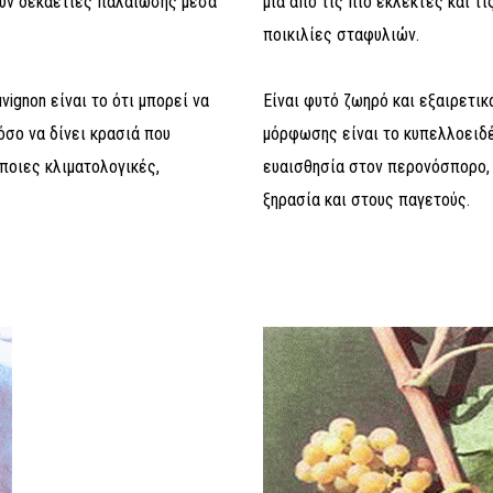
υν δεκαετίες παλαίωσης μέσα
μία από τις πιο εκλεκτές και τ
ποικιλίες σταφυλιών.
vignon είναι το ότι μπορεί να
Είναι φυτό ζωηρό και εξαιρετι
όσο να δίνει κρασιά που
μόρφωσης είναι το κυπελλοειδέ
όποιες κλιματολογικές,
ευαισθησία στον περονόσπορο, 
ξηρασία και στους παγετούς.