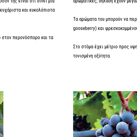
σόν της είναι ότι δίνει μια
αρωματικές, δηλαδή έχουν μεγάλ
 ευχάριστα και ευκολόπιοτα
Τα αρώματα του μπορούν να πε
gooseberry) και φρεσκοκομμένο
το στον περονόσπορο και τα
Στο στόμα έχει μέτριο προς υψη
τονισμένη οξύτητα.