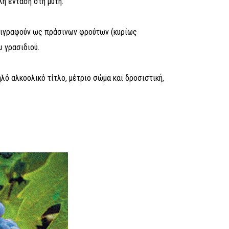
η ένταση στη μύτη.
ριγραφούν ως πράσινων φρούτων (κυρίως
υ γρασιδιού.
λό αλκοολικό τίτλο, μέτριο σώμα και δροσιστική,